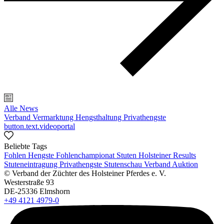
Alle News
Verband
Vermarktung
Hengsthaltung
Privathengste
button.text.videoportal
Beliebte Tags
Fohlen
Hengste
Fohlenchampionat
Stuten
Holsteiner Results
Stuteneintragung
Privathengste
Stutenschau
Verband
Auktion
© Verband der Züchter des Holsteiner Pferdes e. V.
Westerstraße 93
DE-25336 Elmshorn
+49 4121 4979-0