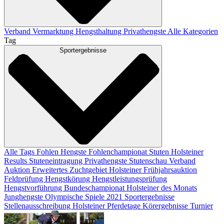
Verband
Vermarktung
Hengsthaltung
Privathengste
Alle Kategorien
Tag
Sportergebnisse
Alle Tags
Fohlen
Hengste
Fohlenchampionat
Stuten
Holsteiner
Results
Stuteneintragung
Privathengste
Stutenschau
Verband
Auktion
Erweitertes Zuchtgebiet
Holsteiner Frühjahrsauktion
Feldprüfung
Hengstkörung
Hengstleistungsprüfung
Hengstvorführung
Bundeschampionat
Holsteiner des Monats
Junghengste
Olympische Spiele 2021
Sportergebnisse
Stellenausschreibung
Holsteiner Pferdetage
Körergebnisse
Turnier