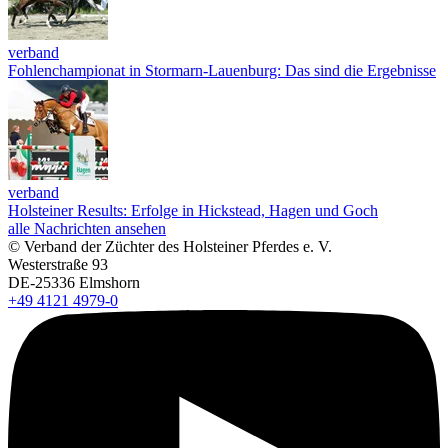
verband
Fohlenchampionat in Stormarn-Lauenburg: Das sind die Ergebnisse
verband
Holsteiner Results: Erfolge in Hickstead, Hagen und Goch
alle Nachrichten ansehen
© Verband der Züchter des Holsteiner Pferdes e. V.
Westerstraße 93
DE-25336 Elmshorn
+49 4121 4979-0