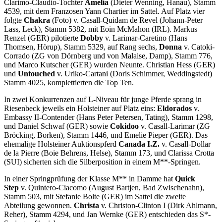
Clarimo-Claudio-Tochter
Amelia
(Dieter Wenning, Hanau), Stamm
4539, mit dem Franzosen Yann Chartier im Sattel. Auf Platz vier
folgte
Chakra
(Foto) v. Casall-Quidam de Revel (Johann-Peter
Lass, Leck), Stamm 5382, mit Eoin McMahon (IRL). Markus
Renzel (GER) pilotierte
Dobby
v. Larimar-Caretino (Hans
Thomsen, Hörup), Stamm 5329, auf Rang sechs,
Donna
v. Catoki-
Corrado (ZG von Dörnberg und von Malaise, Damp), Stamm 776,
und Marco Kutscher (GER) wurden Neunte. Christian Hess (GER)
und
Untouched
v. Uriko-Cartani (Doris Schimmer, Weddingstedt)
Stamm 4025, komplettierten die Top Ten.
In zwei Konkurrenzen auf L-Niveau für junge Pferde sprang in
Riesenbeck jeweils ein Holsteiner auf Platz eins:
Eldorados
v.
Embassy II-Contender (Hans Peter Petersen, Tating), Stamm 1298,
und Daniel Schwaf (GER) sowie
Cokidoo
v. Casall-Larimar (ZG
Bröcking, Borken), Stamm 1446, und Emelie Pieper (GER). Das
ehemalige Holsteiner Auktionspferd
Canada I.Z.
v. Casall-Dollar
de la Pierre (Boie Behrens, Helse), Stamm 173, und Clarissa Crotta
(SUI) sicherten sich die Silberposition in einem M**-Springen.
In einer Springprüfung der Klasse M** in Damme hat
Quick
Step
v. Quintero-Ciacomo (August Bartjen, Bad Zwischenahn),
Stamm 503, mit Stefanie Bolte (GER) im Sattel die zweite
Abteilung gewonnen.
Christa
v. Christon-Clinton I (Dirk Ahlmann,
Reher), Stamm 4294, und Jan Wernke (GER) entschieden das S*-