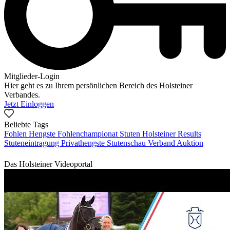
Mitglieder-Login
Hier geht es zu Ihrem persönlichen Bereich des Holsteiner
Verbandes.
Jetzt Einloggen
Beliebte Tags
Fohlen
Hengste
Fohlenchampionat
Stuten
Holsteiner Results
Stuteneintragung
Privathengste
Stutenschau
Verband
Auktion
Das Holsteiner Videoportal