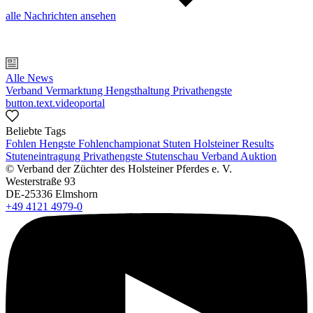
alle Nachrichten ansehen
Alle News
Verband
Vermarktung
Hengsthaltung
Privathengste
button.text.videoportal
Beliebte Tags
Fohlen
Hengste
Fohlenchampionat
Stuten
Holsteiner Results
Stuteneintragung
Privathengste
Stutenschau
Verband
Auktion
© Verband der Züchter des Holsteiner Pferdes e. V.
Westerstraße 93
DE-25336 Elmshorn
+49 4121 4979-0