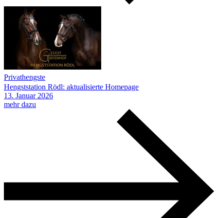
Privathengste
Hengststation Rödl: aktualisierte Homepage
13.
Januar
2026
mehr dazu