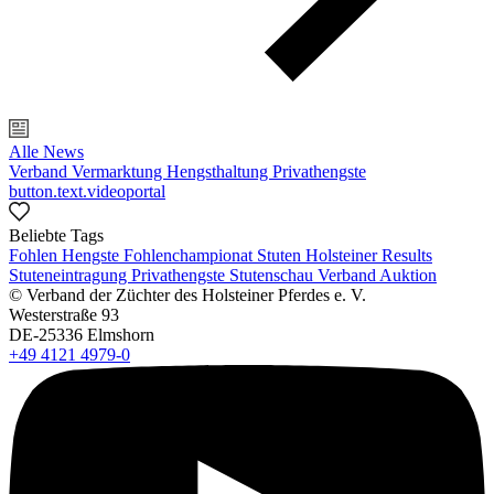
Alle News
Verband
Vermarktung
Hengsthaltung
Privathengste
button.text.videoportal
Beliebte Tags
Fohlen
Hengste
Fohlenchampionat
Stuten
Holsteiner Results
Stuteneintragung
Privathengste
Stutenschau
Verband
Auktion
© Verband der Züchter des Holsteiner Pferdes e. V.
Westerstraße 93
DE-25336 Elmshorn
+49 4121 4979-0