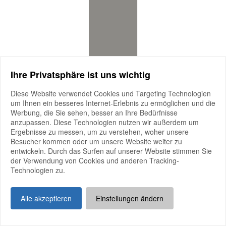
Ihre Privatsphäre ist uns wichtig
Diese Website verwendet Cookies und Targeting Technologien
um Ihnen ein besseres Internet-Erlebnis zu ermöglichen und die
Werbung, die Sie sehen, besser an Ihre Bedürfnisse
anzupassen. Diese Technologien nutzen wir außerdem um
Beim R&#43;V Holsteiner Landeschampionat 2026 treten die
Ergebnisse zu messen, um zu verstehen, woher unsere
besten Holsteiner
Besucher kommen oder um unsere Website weiter zu
mehr anzeigen
entwickeln. Durch das Surfen auf unserer Website stimmen Sie
der Verwendung von Cookies und anderen Tracking-
Beim
R+V Holsteiner Landeschampionat 2026
treten die besten
Technologien zu.
Holsteiner Fohlen des Jahrgangs gegeneinander an – voller Qualität,
Typ und Bewegung. Erleben Sie die Stars von morgen hautnah und
seien Sie dabei, wenn die Entscheidung fällt:
Alle akzeptieren
Einstellungen ändern
Wer wird Holsteiner Fohlen-Champion 2026?