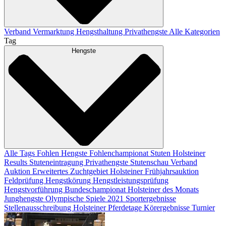
Verband
Vermarktung
Hengsthaltung
Privathengste
Alle Kategorien
Tag
Hengste
Alle Tags
Fohlen
Hengste
Fohlenchampionat
Stuten
Holsteiner
Results
Stuteneintragung
Privathengste
Stutenschau
Verband
Auktion
Erweitertes Zuchtgebiet
Holsteiner Frühjahrsauktion
Feldprüfung
Hengstkörung
Hengstleistungsprüfung
Hengstvorführung
Bundeschampionat
Holsteiner des Monats
Junghengste
Olympische Spiele 2021
Sportergebnisse
Stellenausschreibung
Holsteiner Pferdetage
Körergebnisse
Turnier