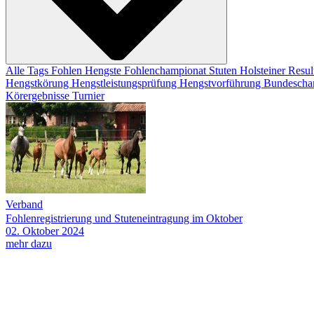
Alle Tags
Fohlen
Hengste
Fohlenchampionat
Stuten
Holsteiner Resul
Hengstkörung
Hengstleistungsprüfung
Hengstvorführung
Bundescha
Körergebnisse
Turnier
Verband
Fohlenregistrierung und Stuteneintragung im Oktober
02.
Oktober
2024
mehr dazu