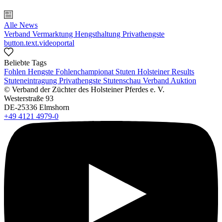
Alle News
Verband
Vermarktung
Hengsthaltung
Privathengste
button.text.videoportal
Beliebte Tags
Fohlen
Hengste
Fohlenchampionat
Stuten
Holsteiner Results
Stuteneintragung
Privathengste
Stutenschau
Verband
Auktion
© Verband der Züchter des Holsteiner Pferdes e. V.
Westerstraße 93
DE-25336 Elmshorn
+49 4121 4979-0