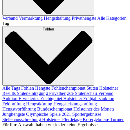
Verband
Vermarktung
Hengsthaltung
Privathengste
Alle Kategorien
Tag
Fohlen
Alle Tags
Fohlen
Hengste
Fohlenchampionat
Stuten
Holsteiner
Results
Stuteneintragung
Privathengste
Stutenschau
Verband
Auktion
Erweitertes Zuchtgebiet
Holsteiner Frühjahrsauktion
Feldprüfung
Hengstkörung
Hengstleistungsprüfung
Hengstvorführung
Bundeschampionat
Holsteiner des Monats
Junghengste
Olympische Spiele 2021
Sportergebnisse
Stellenausschreibung
Holsteiner Pferdetage
Körergebnisse
Turnier
Für Ihre Auswahl haben wir leider keine Ergebnisse.