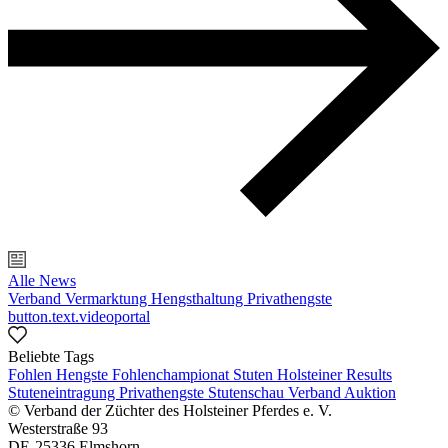
Alle News
Verband
Vermarktung
Hengsthaltung
Privathengste
button.text.videoportal
Beliebte Tags
Fohlen
Hengste
Fohlenchampionat
Stuten
Holsteiner Results
Stuteneintragung
Privathengste
Stutenschau
Verband
Auktion
© Verband der Züchter des Holsteiner Pferdes e. V.
Westerstraße 93
DE-25336 Elmshorn