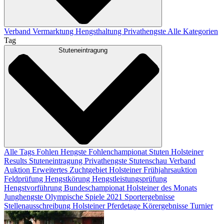
Verband
Vermarktung
Hengsthaltung
Privathengste
Alle Kategorien
Tag
Stuteneintragung
Alle Tags
Fohlen
Hengste
Fohlenchampionat
Stuten
Holsteiner
Results
Stuteneintragung
Privathengste
Stutenschau
Verband
Auktion
Erweitertes Zuchtgebiet
Holsteiner Frühjahrsauktion
Feldprüfung
Hengstkörung
Hengstleistungsprüfung
Hengstvorführung
Bundeschampionat
Holsteiner des Monats
Junghengste
Olympische Spiele 2021
Sportergebnisse
Stellenausschreibung
Holsteiner Pferdetage
Körergebnisse
Turnier