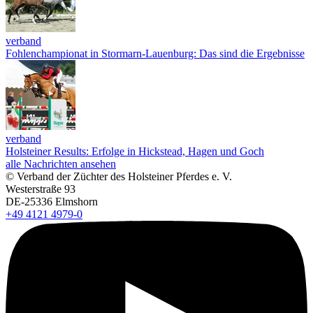
verband
Fohlenchampionat in Stormarn-Lauenburg: Das sind die Ergebnisse
verband
Holsteiner Results: Erfolge in Hickstead, Hagen und Goch
alle Nachrichten ansehen
© Verband der Züchter des Holsteiner Pferdes e. V.
Westerstraße 93
DE-25336 Elmshorn
+49 4121 4979-0