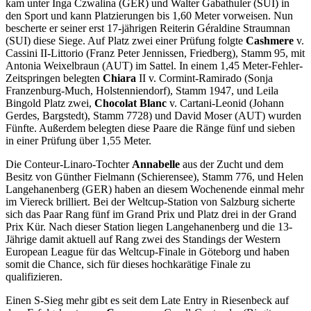
kam unter Inga Czwalina (GER) und Walter Gabathuler (SUI) in
den Sport und kann Platzierungen bis 1,60 Meter vorweisen. Nun
bescherte er seiner erst 17-jährigen Reiterin Géraldine Straumnan
(SUI) diese Siege. Auf Platz zwei einer Prüfung folgte
Cashmere
v.
Cassini II-Littorio (Franz Peter Jennissen, Friedberg), Stamm 95, mit
Antonia Weixelbraun (AUT) im Sattel. In einem 1,45 Meter-Fehler-
Zeitspringen belegten
Chiara
II v. Cormint-Ramirado (Sonja
Franzenburg-Much, Holstenniendorf), Stamm 1947, und Leila
Bingold Platz zwei,
Chocolat Blanc
v. Cartani-Leonid (Johann
Gerdes, Bargstedt), Stamm 7728) und David Moser (AUT) wurden
Fünfte. Außerdem belegten diese Paare die Ränge fünf und sieben
in einer Prüfung über 1,55 Meter.
Die Conteur-Linaro-Tochter
Annabelle
aus der Zucht und dem
Besitz von Günther Fielmann (Schierensee), Stamm 776, und Helen
Langehanenberg (GER) haben an diesem Wochenende einmal mehr
im Viereck brilliert. Bei der Weltcup-Station von Salzburg sicherte
sich das Paar Rang fünf im Grand Prix und Platz drei in der Grand
Prix Kür. Nach dieser Station liegen Langehanenberg und die 13-
Jährige damit aktuell auf Rang zwei des Standings der Western
European League für das Weltcup-Finale in Göteborg und haben
somit die Chance, sich für dieses hochkarätige Finale zu
qualifizieren.
Einen S-Sieg mehr gibt es seit dem Late Entry in Riesenbeck auf