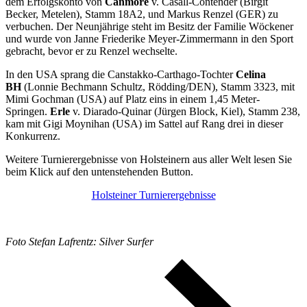
dem Erfolgskonto von
Canmore
v. Casall-Contender (Birgit
Becker, Metelen), Stamm 18A2, und Markus Renzel (GER) zu
verbuchen. Der Neunjährige steht im Besitz der Familie Wöckener
und wurde von Janne Friederike Meyer-Zimmermann in den Sport
gebracht, bevor er zu Renzel wechselte.
In den USA sprang die Canstakko-Carthago-Tochter
Celina
BH
(Lonnie Bechmann Schultz, Rödding/DEN), Stamm 3323, mit
Mimi Gochman (USA) auf Platz eins in einem 1,45 Meter-
Springen.
Erle
v. Diarado-Quinar (Jürgen Block, Kiel), Stamm 238,
kam mit Gigi Moynihan (USA) im Sattel auf Rang drei in dieser
Konkurrenz.
Weitere Turnierergebnisse von Holsteinern aus aller Welt lesen Sie
beim Klick auf den untenstehenden Button.
Holsteiner Turnierergebnisse
Foto Stefan Lafrentz: Silver Surfer