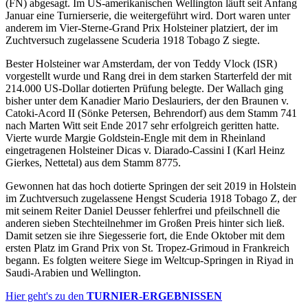
(FN) abgesagt. Im US-amerikanischen Wellington läuft seit Anfang
Januar eine Turnierserie, die weitergeführt wird. Dort waren unter
anderem im Vier-Sterne-Grand Prix Holsteiner platziert, der im
Zuchtversuch zugelassene Scuderia 1918 Tobago Z siegte.
Bester Holsteiner war Amsterdam, der von Teddy Vlock (ISR)
vorgestellt wurde und Rang drei in dem starken Starterfeld der mit
214.000 US-Dollar dotierten Prüfung belegte. Der Wallach ging
bisher unter dem Kanadier Mario Deslauriers, der den Braunen v.
Catoki-Acord II (Sönke Petersen, Behrendorf) aus dem Stamm 741
nach Marten Witt seit Ende 2017 sehr erfolgreich geritten hatte.
Vierte wurde Margie Goldstein-Engle mit dem in Rheinland
eingetragenen Holsteiner Dicas v. Diarado-Cassini I (Karl Heinz
Gierkes, Nettetal) aus dem Stamm 8775.
Gewonnen hat das hoch dotierte Springen der seit 2019 in Holstein
im Zuchtversuch zugelassene Hengst Scuderia 1918 Tobago Z, der
mit seinem Reiter Daniel Deusser fehlerfrei und pfeilschnell die
anderen sieben Stechteilnehmer im Großen Preis hinter sich ließ.
Damit setzen sie ihre Siegesserie fort, die Ende Oktober mit dem
ersten Platz im Grand Prix von St. Tropez-Grimoud in Frankreich
begann. Es folgten weitere Siege im Weltcup-Springen in Riyad in
Saudi-Arabien und Wellington.
Hier geht's zu den
TURNIER-ERGEBNISSEN