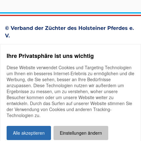
© Verband der Züchter des Holsteiner Pferdes e.
V.
Westerstraße 93
Ihre Privatsphäre ist uns wichtig
D-25336 Elmshorn
+49 4121 4979-0
Diese Website verwendet Cookies und Targeting Technologien
um Ihnen ein besseres Internet-Erlebnis zu ermöglichen und die
Werbung, die Sie sehen, besser an Ihre Bedürfnisse
anzupassen. Diese Technologien nutzen wir außerdem um
Ergebnisse zu messen, um zu verstehen, woher unsere
Besucher kommen oder um unsere Website weiter zu
entwickeln. Durch das Surfen auf unserer Website stimmen Sie
der Verwendung von Cookies und anderen Tracking-
Mitglieder-Login
Technologien zu.
Impressum
Datenschutz
Good Governance
Alle akzeptieren
Einstellungen ändern
Kontakt