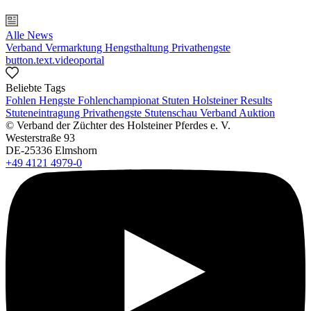
Alle News
Verband
Vermarktung
Hengsthaltung
Privathengste
button.text.videoportal
Beliebte Tags
Fohlen
Hengste
Fohlenchampionat
Stuten
Holsteiner Results
Stuteneintragung
Privathengste
Stutenschau
Verband
Auktion
© Verband der Züchter des Holsteiner Pferdes e. V.
Westerstraße 93
DE-25336 Elmshorn
+49 4121 4979-0