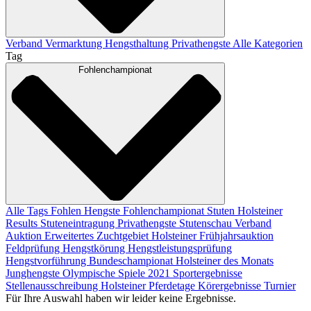
Verband
Vermarktung
Hengsthaltung
Privathengste
Alle Kategorien
Tag
Fohlenchampionat
Alle Tags
Fohlen
Hengste
Fohlenchampionat
Stuten
Holsteiner
Results
Stuteneintragung
Privathengste
Stutenschau
Verband
Auktion
Erweitertes Zuchtgebiet
Holsteiner Frühjahrsauktion
Feldprüfung
Hengstkörung
Hengstleistungsprüfung
Hengstvorführung
Bundeschampionat
Holsteiner des Monats
Junghengste
Olympische Spiele 2021
Sportergebnisse
Stellenausschreibung
Holsteiner Pferdetage
Körergebnisse
Turnier
Für Ihre Auswahl haben wir leider keine Ergebnisse.