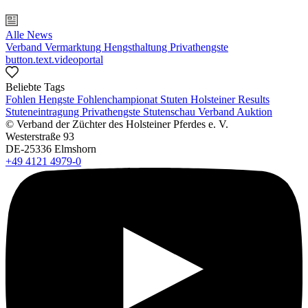
Alle News
Verband
Vermarktung
Hengsthaltung
Privathengste
button.text.videoportal
Beliebte Tags
Fohlen
Hengste
Fohlenchampionat
Stuten
Holsteiner Results
Stuteneintragung
Privathengste
Stutenschau
Verband
Auktion
© Verband der Züchter des Holsteiner Pferdes e. V.
Westerstraße 93
DE-25336 Elmshorn
+49 4121 4979-0