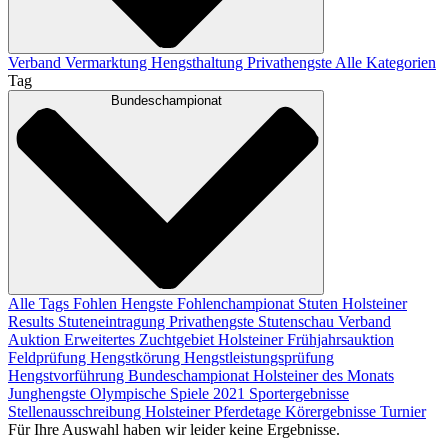
Verband
Vermarktung
Hengsthaltung
Privathengste
Alle Kategorien
Tag
Bundeschampionat
Alle Tags
Fohlen
Hengste
Fohlenchampionat
Stuten
Holsteiner
Results
Stuteneintragung
Privathengste
Stutenschau
Verband
Auktion
Erweitertes Zuchtgebiet
Holsteiner Frühjahrsauktion
Feldprüfung
Hengstkörung
Hengstleistungsprüfung
Hengstvorführung
Bundeschampionat
Holsteiner des Monats
Junghengste
Olympische Spiele 2021
Sportergebnisse
Stellenausschreibung
Holsteiner Pferdetage
Körergebnisse
Turnier
Für Ihre Auswahl haben wir leider keine Ergebnisse.