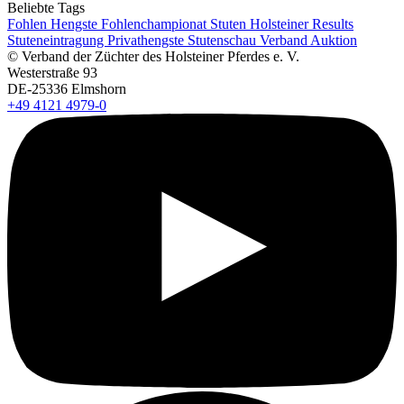
Beliebte Tags
Fohlen
Hengste
Fohlenchampionat
Stuten
Holsteiner Results
Stuteneintragung
Privathengste
Stutenschau
Verband
Auktion
© Verband der Züchter des Holsteiner Pferdes e. V.
Westerstraße 93
DE-25336 Elmshorn
+49 4121 4979-0