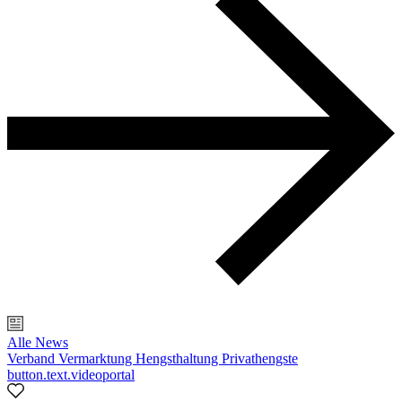
Alle News
Verband
Vermarktung
Hengsthaltung
Privathengste
button.text.videoportal