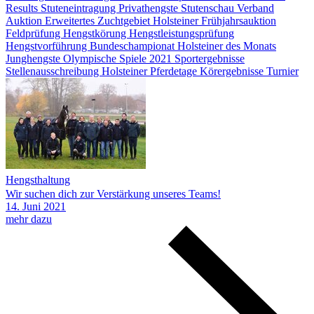
Results
Stuteneintragung
Privathengste
Stutenschau
Verband
Auktion
Erweitertes Zuchtgebiet
Holsteiner Frühjahrsauktion
Feldprüfung
Hengstkörung
Hengstleistungsprüfung
Hengstvorführung
Bundeschampionat
Holsteiner des Monats
Junghengste
Olympische Spiele 2021
Sportergebnisse
Stellenausschreibung
Holsteiner Pferdetage
Körergebnisse
Turnier
Hengsthaltung
Wir suchen dich zur Verstärkung unseres Teams!
14.
Juni
2021
mehr dazu