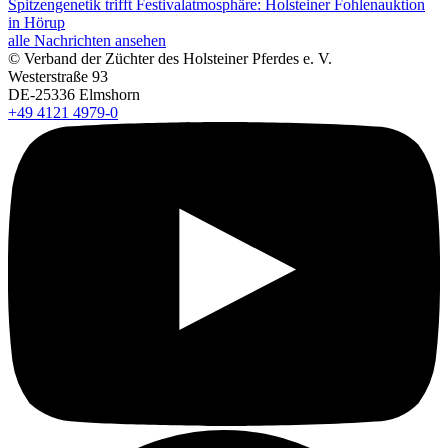
Spitzengenetik trifft Festivalatmosphäre: Holsteiner Fohlenauktion
in Hörup
alle Nachrichten ansehen
© Verband der Züchter des Holsteiner Pferdes e. V.
Westerstraße 93
DE-25336 Elmshorn
+49 4121 4979-0