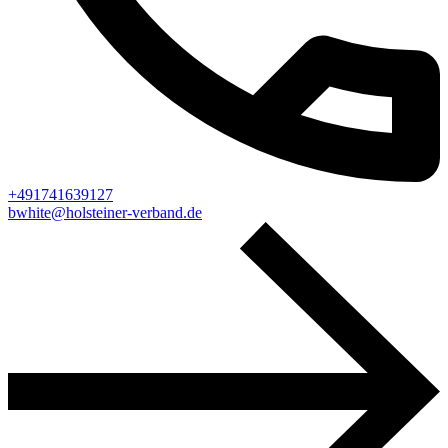
+491741639127
bwhite@holsteiner-verband.de