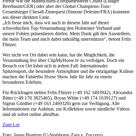
Pferde wie die Mannschafts-Europameisterin Chiara (Ludger
Beerbaum/GER) oder aber der Global Champions-Tour-
Gesamtsieger Chesall Zimequest (Simone Delestre/FRA) kommen
aus dieser direkten Linie.
„Ich freue mich, dass wir auch in diesem Jahr auf dieser
schwedischen Top-Veranstaltung den Holsteiner Verband und
unsere Fohlen präsentieren dürfen. Mein Dank gilt den Ausstellern,
die mein Team und mich dabei tatkräftig unterstützen“, betont Felix
Flinzer.
Wer nicht vor Ort dabei sein kann, hat die Möglichkeit, die
Veranstaltung live über ClipMyHorse.tv zu verfolgen. Doch ein
Besuch vor Ort lohnt sich in jedem Fall: Internationaler
Spitzensport, die besondere Atmosphäre und die einzigartige Kulisse
machen die Falsterbo Horse Show Jahr für Jahr zu einem
besonderen Erlebnis.
Für Rückfragen stehen Felix Flinzer (+49 162 3493942), Alexandra
Bitter (+49 170 3825465), Bryan White (+49 174 1639127) und
Sigrun Günther (+49 163 2469320) gern zur Verfügung. Alle
Informationen zur Auktion, zur Kollektion sowie sämtliche Videos
sind ab sofort online abrufbar.
Zum Lot
Foto: Janne Bugtrup (U-Stutsborgs Zara v. Zuccero)