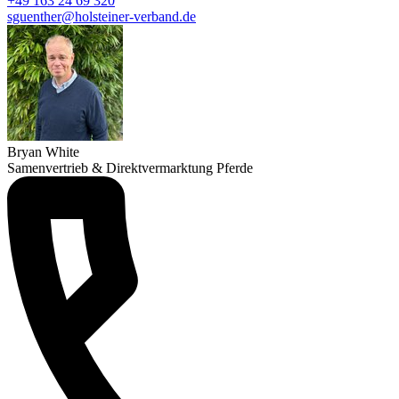
+49 163 24 69 320
sguenther@holsteiner-verband.de
Bryan White
Samenvertrieb & Direktvermarktung Pferde