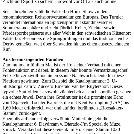
Zucht und Sport zu sichern – sowohl vor Ort als auch online.
Seit Jahrzehnten zählt die Falsterbo Horse Show zu den
renommiertesten Reitsportveranstaltungen Europas. Das Turnier
verbindet internationalen Spitzensport mit skandinavischer
Sommeratmosphäre und zieht jährlich Reiter, Züchter sowie
Pferdesportbegeisterte aus aller Welt in den schwedischen Küstenort
Falsterbo. Besonders die Springprüfungen und das traditionsreiche
Derby genießen weit über Schweden hinaus einen ausgezeichneten
Ruf.
Aus herausragenden Familien
Zum nunmehr fünften Mal ist der Holsteiner Verband mit einer
Fohlenauktion mit dabei. In diesem Jahr konnte Vermarktungschef
Felix Flinzer zwölf hochinteressante Nachwuchstalente für diese
Plattform gewinnen. Zum Beispiel die Katalognummer 3, U-
Stutsborgs Zara v. Zuccero-Emerald van het Ruytershof. Dieses
typvolle Stutfohlen ist sowohl züchterisch als auch sportlich gesehen
ein echtes Juwel. Denn ihre Großmutter ist die prominente Echo
van’t Spieveld-Tochter Kaprice, die mit Kent Farrington (USA) bis
1,60 Meter erfolgreich war und auf den berühmten „Roosakker-
Stamm“ zurückgeht.
Ebenfalls auf eine erfolgsverwöhnte Mutterlinie geht die
Katalognummer 6, Daydream v. Diarado-I’m Special de Muze,
zurück. Verankert ist diese Genetik im Holsteiner Stamm 1020 –