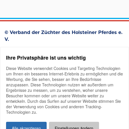
© Verband der Züchter des Holsteiner Pferdes e.
V.
Westerstraße 93
Ihre Privatsphäre ist uns wichtig
D-25336 Elmshorn
+49 4121 4979-0
Diese Website verwendet Cookies und Targeting Technologien
um Ihnen ein besseres Internet-Erlebnis zu ermöglichen und die
Werbung, die Sie sehen, besser an Ihre Bedürfnisse
anzupassen. Diese Technologien nutzen wir außerdem um
Ergebnisse zu messen, um zu verstehen, woher unsere
Besucher kommen oder um unsere Website weiter zu
entwickeln. Durch das Surfen auf unserer Website stimmen Sie
der Verwendung von Cookies und anderen Tracking-
Mitglieder-Login
Technologien zu.
Impressum
Datenschutz
Good Governance
Alle akzeptieren
Einstellungen ändern