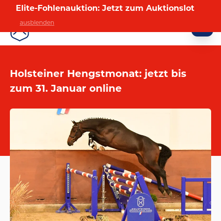
Elite-Fohlenauktion: Jetzt zum Auktionslot
ausblenden
VERMARKTUNG
Holsteiner Hengstmonat: jetzt bis
zum 31. Januar online