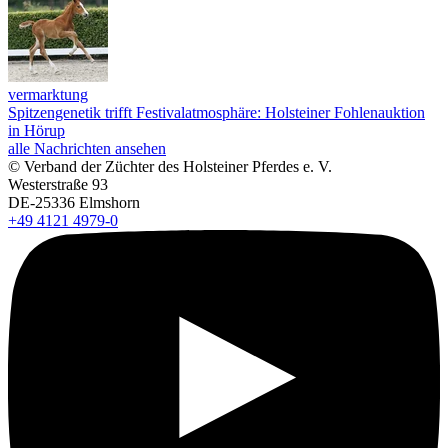
vermarktung
Spitzengenetik trifft Festivalatmosphäre: Holsteiner Fohlenauktion
in Hörup
alle Nachrichten ansehen
© Verband der Züchter des Holsteiner Pferdes e. V.
Westerstraße 93
DE-25336 Elmshorn
+49 4121 4979-0