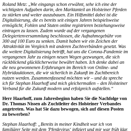
Roland Metz:
„
Wie eingangs schon erwähnt, sehe ich eine der
wichtigsten Aufgaben darin, den Marktanteil an Holsteiner Pferden
zu stärken und weiter auszubauen. Ein Hilfsmittel dabei ist die
Digitalisierung, die es bereits seit einigen Jahren beispielsweise
ermöglicht, Fohlen und Stuten online registrieren beziehungsweise
eintragen zu lassen. Zudem wurde auf der vergangenen
Delegiertenversammlung beschlossen, die Aufnahmegebühr von
300 auf 100 Euro zu senken. Damit haben wir ein Zeichen der
Attraktivität im Vergleich mit anderen Zuchtverbänden gesetzt. Was
die weitere Digitalisierung betrifft, hat uns die Corona-Pandemie im
vergangenen Jahr zu einigen neuen Wegen gezwungen, die sich
rückblickend glücklicherweise bewährt haben. Ich denke dabei an
die neu gewonnenen Erfahrungen im Bereich von Online- und
Hybridauktionen, die wir sicherlich in Zukunft im Zuchtbereich
nutzen werden. Zusammenfassend möchten wir – und da spreche
ich für Stephan Haarhoff und mich gleichermaßen – den Holsteiner
Verband für die Zukunft modern und erfolgreich aufstellen.“
Herr Haarhoff, zum Jahresbeginn haben Sie die Nachfolge von
Dr. Thomas Nissen als Zuchtleiter des Holsteiner Verbandes
angetreten. Was hat Sie dazu bewogen, sich auf diesen Posten
zu bewerben?
Stephan Haarhoff: „Bereits in meiner Kindheit war ich von
familiärer Seite mit dem 'Pferdevirus‘ infiziert und mir war früh klar,