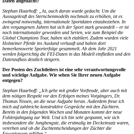
Daten angedacht?
Stephan Haarhoff: „Ja, auch daran wurde gedacht. Um die
Aussagekraft des Sternchenmodells nochmals zu erhöhen, ist es
zwingend notwendig, internationale Sportdaten einzubeziehen. In
den vergangenen Jahren hat sich der Sport stark gewandelt – er ist
noch internationaler geworden und Serien, wie zum Beispiel die
Global Champions Tour, haben sich etabliert. Zudem wurden viele
Holsteiner Pferde ins Ausland verkauft und haben dort
bemerkenswerte Sporterfolge gesammelt. Ab dem Jahr 2021
werden folgerichtig die FEI-Daten in das Modell einfließen und den
Datenzufluss deutlich steigern.
Der Posten des Zuchtleiters ist eine sehr verantwortungsvolle
und wichtige Aufgabe. Wie sehen Sie Ihrer neuen Aufgabe
entgegen?
Stephan Haarhoff: „Ich gehe mit großer Vorfreude, aber auch mit
dem nötigen Respekt vor den Erfolgen meines Vorgängers, Dr.
Thomas Nissen, an die neue Aufgabe heran. Außerdem freue ich
mich auf zahlreiche konstruktive Gespräche mit den Züchtern.
Bereits in den folgenden Wochen und Monaten kommt der neue
Fohlenjahrgang zur Welt. Und ich bin sehr gespannt, wie sich
insbesondere die Junghengste, die erstmalig im Deckeinsatz waren,
vererben und ob die Zuchtentscheidungen der Züchter die
Erwartungen erfüllen.“