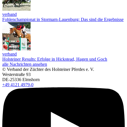
verband
Fohlenchampionat in Stormarn-Lauenburg: Das sind die Ergebnisse
verband
Holsteiner Results: Erfolge in Hickstead, Hagen und Goch
alle Nachrichten ansehen
© Verband der Züchter des Holsteiner Pferdes e. V.
Westerstraße 93
DE-25336 Elmshorn
+49 4121 4979-0