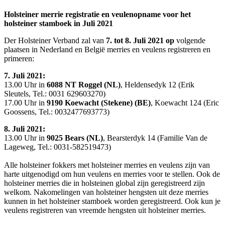
Holsteiner merrie registratie en veulenopname voor het
holsteiner stamboek in Juli 2021
Der Holsteiner Verband zal van
7. tot 8. Juli 2021 op
volgende
plaatsen in Nederland en België merries en veulens registreren en
primeren:
7. Juli 2021:
13.00 Uhr in
6088 NT Roggel (NL)
, Heldensedyk 12 (Erik
Sleutels, Tel.: 0031 629603270)
17.00 Uhr in
9190 Koewacht (Stekene) (BE)
, Koewacht 124 (Eric
Goossens, Tel.: 0032477693773)
8. Juli 2021:
13.00 Uhr in
9025 Bears (NL)
, Bearsterdyk 14 (Familie Van de
Lageweg, Tel.: 0031-582519473)
Alle holsteiner fokkers met holsteiner merries en veulens zijn van
harte uitgenodigd om hun veulens en merries voor te stellen. Ook de
holsteiner merries die in holsteinen global zijn geregistreerd zijn
welkom. Nakomelingen van holsteiner hengsten uit deze merries
kunnen in het holsteiner stamboek worden geregistreerd. Ook kun je
veulens registreren van vreemde hengsten uit holsteiner merries.