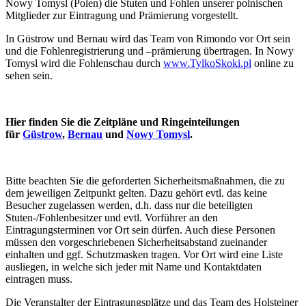
Nowy Tomysl (Polen) die Stuten und Fohlen unserer polnischen
Mitglieder zur Eintragung und Prämierung vorgestellt.
In Güstrow und Bernau wird das Team von Rimondo vor Ort sein
und die Fohlenregistrierung und –prämierung übertragen. In Nowy
Tomysl wird die Fohlenschau durch
www.TylkoSkoki.pl
online zu
sehen sein.
Hier finden Sie die Zeitpläne und Ringeinteilungen
für
Güstrow
,
Bernau
und
Nowy Tomysl
.
Bitte beachten Sie die geforderten Sicherheitsmaßnahmen, die zu
dem jeweiligen Zeitpunkt gelten. Dazu gehört evtl. das keine
Besucher zugelassen werden, d.h. dass nur die beteiligten
Stuten-/Fohlenbesitzer und evtl. Vorführer an den
Eintragungsterminen vor Ort sein dürfen. Auch diese Personen
müssen den vorgeschriebenen Sicherheitsabstand zueinander
einhalten und ggf. Schutzmasken tragen. Vor Ort wird eine Liste
ausliegen, in welche sich jeder mit Name und Kontaktdaten
eintragen muss.
Die Veranstalter der Eintragungsplätze und das Team des Holsteiner