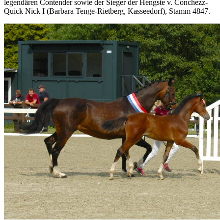
legendären Contender sowie der Sieger der Hengste v. Conchezz-
Quick Nick I (Barbara Tenge-Rietberg, Kasseedorf), Stamm 4847.