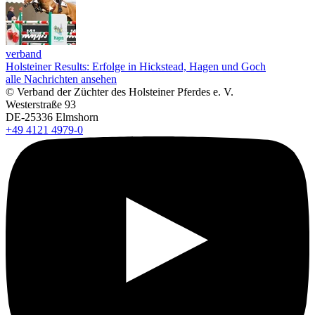
verband
Holsteiner Results: Erfolge in Hickstead, Hagen und Goch
alle Nachrichten ansehen
© Verband der Züchter des Holsteiner Pferdes e. V.
Westerstraße 93
DE-25336 Elmshorn
+49 4121 4979-0