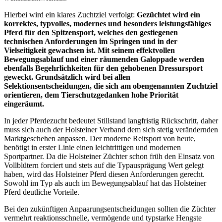
Hierbei wird ein klares Zuchtziel verfolgt:
Gezüchtet wird ein
korrektes, typvolles, modernes und besonders leistungsfähiges
Pferd für den Spitzensport, welches den gestiegenen
technischen Anforderungen im Springen und in der
Vielseitigkeit gewachsen ist. Mit seinem effektvollen
Bewegungsablauf und einer räumenden Galoppade werden
ebenfalls Begehrlichkeiten für den gehobenen Dressursport
geweckt. Grundsätzlich wird bei allen
Selektionsentscheidungen, die sich am obengenannten Zuchtziel
orientieren, dem Tierschutzgedanken hohe Priorität
eingeräumt.
In jeder Pferdezucht bedeutet Stillstand langfristig Rückschritt, daher
muss sich auch der Holsteiner Verband dem sich stetig verändernden
Marktgeschehen anpassen. Der moderne Reitsport von heute,
benötigt in erster Linie einen leichtrittigen und modernen
Sportpartner. Da die Holsteiner Züchter schon früh den Einsatz von
Vollblütern forciert und stets auf die Typausprägung Wert gelegt
haben, wird das Holsteiner Pferd diesen Anforderungen gerecht.
Sowohl im Typ als auch im Bewegungsablauf hat das Holsteiner
Pferd deutliche Vorteile.
Bei den zukünftigen Anpaarungsentscheidungen sollten die Züchter
vermehrt reaktionsschnelle, vermögende und typstarke Hengste