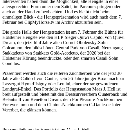
Interessenten haben dann die Möglichkeit, alle Hengste in einer
altersgerechten Form unter dem Sattel, im Parcoursspringen oder
auch an der Hand zu beobachten. Und es bleibt nicht beim
einmaligen Blick - die Hengstpräsentation wird auch nach dem 7.
Februar bei ClipMyHorse.tv im Archiv abzurufen sein.
Die große Halle der Hengststation ist am 7. Februar die Bühne für
Holsteiner Hengste wie den HLP-Sieger Quiwi Capitol von Quiwi
Dream, den jetzt fünf Jahre alten Cornet Obolensky-Sohn
Colcannon, den bildschönen Central Park von Casall, Neuzugang
Stakkadetto von Stakkato Gold-Acodetto, der 2020 bei der
Holsteiner Körung beeindruckte, oder den smarten Casall-Sohn
Conditus.
Präsentiert werden auch die reiferen Zuchtheroen wie der jetzt 30
Jahre alte Calido I von Cantus, sein 26 Jahre junger Boxennachbar
Lassergut Hym d`Isigny oder Lentini, einer der rar gewordenen
Landgraf-Enkel. Das Portfolio der Hengststation Maas J. Hell ist
breit aufgestellt und bietet mit den Dressurvererbern Quaterback und
Belantis II von Benetton Dream, dem For Pleasure-Nachkommen
For ever Jump und dem Clinton-Nachkommen C-Dante-de Joter
Vererber, die glänzen können.
Pressemitteilung der Hengststation Maas J. Hell