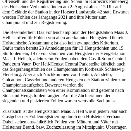
Offenseth und die Registrierung und Schau im Körbezirk Pinneberg
des Holsteiner Verbandes finden am 2. August ab ca. 15 Uhr auf
dem Gelände der Station in der Horster Landstraße 42 statt. Erwartet
werden Fohlen des Jahrgangs 2021 und ihre Mütter zum
Championat und zur Registrierung.
Die Besonderheit: Das Fohlenchampionat der Hengststation Maas J.
Hell ist offen für Fohlen von allen anerkannten Hengsten. Die rein
Holsteinische Abstammung ist also kein zwingendes Kriterium.
Dafür trafen bereits 28 Anmeldungen für 13 Hengstfohlen und 15
Stutfohlen ein, 19 davon stammen von Hengsten der Hengststation
Maas J. Hell ab, allein zehn Fohlen haben den Casall-Sohn Central
Park zum Vater. Der Hell-Hengst Central Park stellte kürzlich auch
das Siegerhengstfohlen des Championats im Körbezirk Schleswig-
Flensburg. Aber auch Nachkommen von Lentini, Acodetto,
Colcannon, Casselot und anderen Hengsten der Station zählen zum
Championatsaufgebot. Bewertet werden die
Championatskandidaten von einer Kommission und getrennt nach
Stut- und Hengstfohlen rangiert. Auf die Züchter/innen der
siegenden und platzierten Fohlen warten wertvolle Sachpreise.
Zusätzlich ist die Hengststation Maas J. Hell wie in jedem Jahr auch
Gastgeber der Fohlenregistrierung durch den Holsteiner Verband.
Dabei stehen ausschließlich Fohlen von Müttern und Väter mit
Holsteiner Brand, bzw. Zuchtzulassung im Mittelpunkt. Übertragen