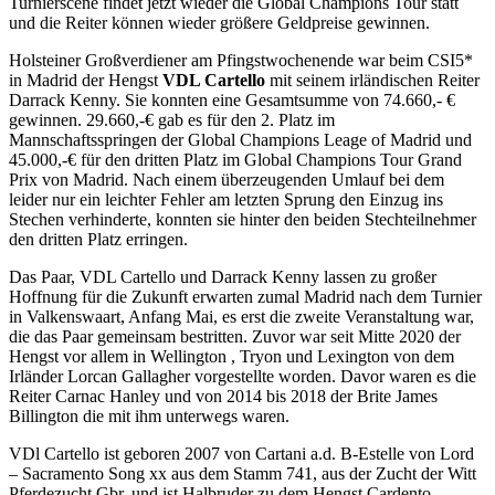
Turnierscene findet jetzt wieder die Global Champions Tour statt
und die Reiter können wieder größere Geldpreise gewinnen.
Holsteiner Großverdiener am Pfingstwochenende war beim CSI5*
in Madrid der Hengst
VDL Cartello
mit seinem irländischen Reiter
Darrack Kenny. Sie konnten eine Gesamtsumme von 74.660,- €
gewinnen. 29.660,-€ gab es für den 2. Platz im
Mannschaftsspringen der Global Champions Leage of Madrid und
45.000,-€ für den dritten Platz im Global Champions Tour Grand
Prix von Madrid. Nach einem überzeugenden Umlauf bei dem
leider nur ein leichter Fehler am letzten Sprung den Einzug ins
Stechen verhinderte, konnten sie hinter den beiden Stechteilnehmer
den dritten Platz erringen.
Das Paar, VDL Cartello und Darrack Kenny lassen zu großer
Hoffnung für die Zukunft erwarten zumal Madrid nach dem Turnier
in Valkenswaart, Anfang Mai, es erst die zweite Veranstaltung war,
die das Paar gemeinsam bestritten. Zuvor war seit Mitte 2020 der
Hengst vor allem in Wellington , Tryon und Lexington von dem
Irländer Lorcan Gallagher vorgestellte worden. Davor waren es die
Reiter Carnac Hanley und von 2014 bis 2018 der Brite James
Billington die mit ihm unterwegs waren.
VDl Cartello ist geboren 2007 von Cartani a.d. B-Estelle von Lord
– Sacramento Song xx aus dem Stamm 741, aus der Zucht der Witt
Pferdezucht Gbr. und ist Halbruder zu dem Hengst Cardento.