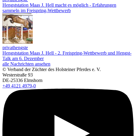
Hengststation Maas J. Hell macht es möglich - Erfahrungen
sammeln im Freispring-Wettbewerb
privathengste
Hengststation Maas J. Hell - 2. Freispring-Wettbewerb und Hengst-
Talk am 6. Dezember
alle Nachrichten ansehen
© Verband der Züchter des Holsteiner Pferdes e. V.
Westerstraße 93
DE-25336 Elmshorn
+49 4121 4979-0