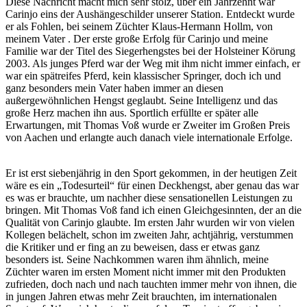
Diese Nachricht macht mich sehr stolz, über ein Jahrzehnt war
Carinjo eins der Aushängeschilder unserer Station. Entdeckt wurde
er als Fohlen, bei seinem Züchter Klaus-Hermann Hollm, von
meinem Vater . Der erste große Erfolg für Carinjo und meine
Familie war der Titel des Siegerhengstes bei der Holsteiner Körung
2003. Als junges Pferd war der Weg mit ihm nicht immer einfach, er
war ein spätreifes Pferd, kein klassischer Springer, doch ich und
ganz besonders mein Vater haben immer an diesen
außergewöhnlichen Hengst geglaubt. Seine Intelligenz und das
große Herz machen ihn aus. Sportlich erfüllte er später alle
Erwartungen, mit Thomas Voß wurde er Zweiter im Großen Preis
von Aachen und erlangte auch danach viele internationale Erfolge.
Er ist erst siebenjährig in den Sport gekommen, in der heutigen Zeit
wäre es ein „Todesurteil“ für einen Deckhengst, aber genau das war
es was er brauchte, um nachher diese sensationellen Leistungen zu
bringen. Mit Thomas Voß fand ich einen Gleichgesinnten, der an die
Qualität von Carinjo glaubte. Im ersten Jahr wurden wir von vielen
Kollegen belächelt, schon im zweiten Jahr, achtjährig, verstummen
die Kritiker und er fing an zu beweisen, dass er etwas ganz
besonders ist. Seine Nachkommen waren ihm ähnlich, meine
Züchter waren im ersten Moment nicht immer mit den Produkten
zufrieden, doch nach und nach tauchten immer mehr von ihnen, die
in jungen Jahren etwas mehr Zeit brauchten, im internationalen