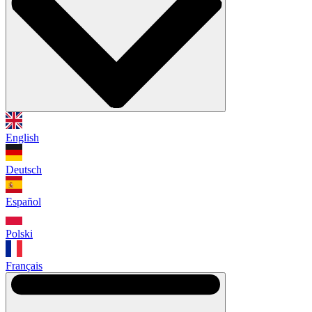
English
Deutsch
Español
Polski
Français