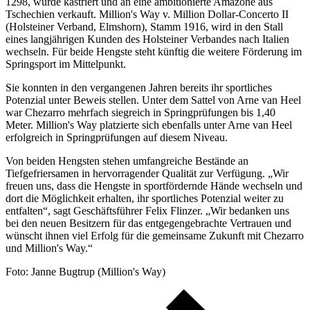
1298, wurde kastriert und an eine ambitionierte Amazone aus
Tschechien verkauft. Million's Way v. Million Dollar-Concerto II
(Holsteiner Verband, Elmshorn), Stamm 1916, wird in den Stall
eines langjährigen Kunden des Holsteiner Verbandes nach Italien
wechseln. Für beide Hengste steht künftig die weitere Förderung im
Springsport im Mittelpunkt.
Sie konnten in den vergangenen Jahren bereits ihr sportliches
Potenzial unter Beweis stellen. Unter dem Sattel von Arne van Heel
war Chezarro mehrfach siegreich in Springprüfungen bis 1,40
Meter. Million's Way platzierte sich ebenfalls unter Arne van Heel
erfolgreich in Springprüfungen auf diesem Niveau.
Von beiden Hengsten stehen umfangreiche Bestände an
Tiefgefriersamen in hervorragender Qualität zur Verfügung. „Wir
freuen uns, dass die Hengste in sportfördernde Hände wechseln und
dort die Möglichkeit erhalten, ihr sportliches Potenzial weiter zu
entfalten“, sagt Geschäftsführer Felix Flinzer. „Wir bedanken uns
bei den neuen Besitzern für das entgegengebrachte Vertrauen und
wünscht ihnen viel Erfolg für die gemeinsame Zukunft mit Chezarro
und Million's Way.“
Foto: Janne Bugtrup (Million's Way)