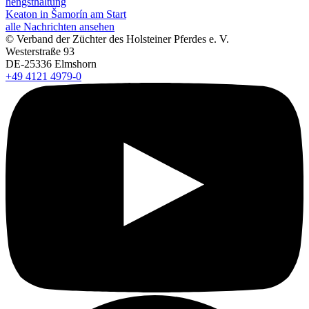
hengsthaltung
Keaton in Šamorín am Start
alle Nachrichten ansehen
© Verband der Züchter des Holsteiner Pferdes e. V.
Westerstraße 93
DE-25336 Elmshorn
+49 4121 4979-0