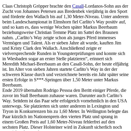
Claas Christoph Gröpper brachte den
Casall
-Lordanos-Sohn aus der
Zucht von Johannes Petersen aus Bredenbek vierjährig in den Sport
und förderte den Wallach bis auf 1,30 Meter-Niveau. Unter anderem
beim Landeschampionat in Elmshorn fiel Carlito’s Way positiv auf,
und so kam es, dass wenige Wochen später Markus Beerbaum
beziehungsweise Christian Temme Platz im Sattel des Braunen
nahm. „Carlito’s Way zeigte schon als junges Pferd immenses
Vermögen und Talent. Als er sieben Jahre alt wurde, kauften Jim
und Kristy Clark den Wallach. Anschließend zeigte er
vielversprechende Runden in Youngsterprüfungen und konnte sich
in Wiesbaden sogar an erster Stelle platzieren“, erinnert sich
Meredith Michael-Beerbaum an den Casall-Sohn, der heute elfjährig
ist. Im Alter von sieben Jahren startete Carlito’s Way in der der
schweren Klasse durch und verzeichnete bereits ein Jahr später seine
ersten Erfolge in S***-Springen über 1,50 Meter unter Markus
Beerbaum.
Ende 2019 übernahm Rodrigo Pessoa den Beritt einiger Pferde, die
zuvor im Stall Beerbaum zuhause waren. Darunter auch Carlito’s
Way. Seitdem ist das Paar sehr erfolgreich vornehmlich in den USA
unterwegs. Sie platzierten sich unter anderem in Lexington und
Tryon in Konkurrenzen bis zu 1,60 Meter. In Wellington belegte das
Paar kürzlich im Nationenpreis den vierten Platz und sprang in
einem Großen Preis auf 1,60 Meter-Niveau fehlerfrei auf den
sechsten Platz. Dieser Holsteiner wird in Zukunft sicherlich noch