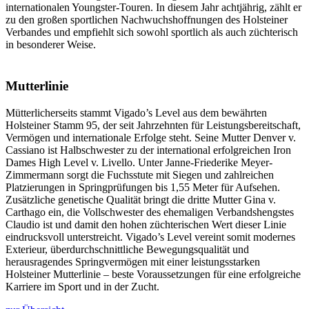
internationalen Youngster-Touren. In diesem Jahr achtjährig, zählt er
zu den großen sportlichen Nachwuchshoffnungen des Holsteiner
Verbandes und empfiehlt sich sowohl sportlich als auch züchterisch
in besonderer Weise.
Mutterlinie
Mütterlicherseits stammt Vigado’s Level aus dem bewährten
Holsteiner Stamm 95, der seit Jahrzehnten für Leistungsbereitschaft,
Vermögen und internationale Erfolge steht. Seine Mutter Denver v.
Cassiano ist Halbschwester zu der international erfolgreichen Iron
Dames High Level v. Livello. Unter Janne-Friederike Meyer-
Zimmermann sorgt die Fuchsstute mit Siegen und zahlreichen
Platzierungen in Springprüfungen bis 1,55 Meter für Aufsehen.
Zusätzliche genetische Qualität bringt die dritte Mutter Gina v.
Carthago ein, die Vollschwester des ehemaligen Verbandshengstes
Claudio ist und damit den hohen züchterischen Wert dieser Linie
eindrucksvoll unterstreicht. Vigado’s Level vereint somit modernes
Exterieur, überdurchschnittliche Bewegungsqualität und
herausragendes Springvermögen mit einer leistungsstarken
Holsteiner Mutterlinie – beste Voraussetzungen für eine erfolgreiche
Karriere im Sport und in der Zucht.