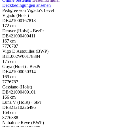
Online bestellen
Bestellformular
Deckbedingungen ansehen
Pedigree von Vigado's Level
Vigado (Holst)
DE421000167818
172 cm
Denver (Holst) - BezPr
DE421000400411
167 cm
7776787
Vigo D'Arsouilles (BWP)
BEL002W00178884
175 cm
Goya (Holst) - BezPr
DE421000050314
169 cm
7776787
Cassiano (Holst)
DE421000409101
166 cm
Luna V (Holst) - StPr
DE321210226496
164 cm
8776888
Nabab de Reve (BWP)