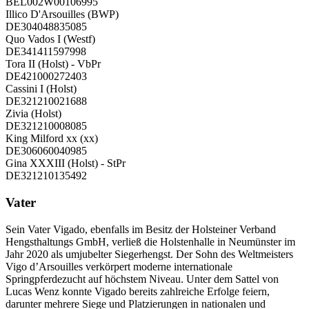
BEL002W00106995
Illico D'Arsouilles (BWP)
DE304048835085
Quo Vados I (Westf)
DE341411597998
Tora II (Holst) - VbPr
DE421000272403
Cassini I (Holst)
DE321210021688
Zivia (Holst)
DE321210008085
King Milford xx (xx)
DE306060040985
Gina XXXIII (Holst) - StPr
DE321210135492
Vater
Sein Vater Vigado, ebenfalls im Besitz der Holsteiner Verband
Hengsthaltungs GmbH, verließ die Holstenhalle in Neumünster im
Jahr 2020 als umjubelter Siegerhengst. Der Sohn des Weltmeisters
Vigo d’Arsouilles verkörpert moderne internationale
Springpferdezucht auf höchstem Niveau. Unter dem Sattel von
Lucas Wenz konnte Vigado bereits zahlreiche Erfolge feiern,
darunter mehrere Siege und Platzierungen in nationalen und