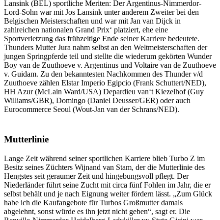
Lansink (BEL) sportliche Meriten: Der Argentinus-Nimmerdor-
Lord-Sohn war mit Jos Lansink unter anderem Zweiter bei den
Belgischen Meisterschaften und war mit Jan van Dijck in
zahlreichen nationalen Grand Prix‘ platziert, ehe eine
Sportverletzung das frühzeitige Ende seiner Karriere bedeutete.
Thunders Mutter Jura nahm selbst an den Weltmeisterschaften der
jungen Springpferde teil und stellte die wiederum gekörten Wunder
Boy van de Zuuthoeve v. Argentinus und Voltaire van de Zuuthoeve
v. Guidam. Zu den bekanntesten Nachkommen des Thunder v/d
Zuuthoeve zählen Elstar Imperio Egipcio (Frank Schuttert/NED),
HH Azur (McLain Ward/USA) Depardieu van‘t Kiezelhof (Guy
Williams/GBR), Domingo (Daniel Deusser/GER) oder auch
Eurocommerce Seoul (Wout-Jan van der Schrans/NED).
Mutterlinie
Lange Zeit während seiner sportlichen Karriere blieb Turbo Z im
Besitz seines Züchters Wijnand van Stam, der die Mutterlinie des
Hengstes seit geraumer Zeit und hingebungsvoll pflegt. Der
Niederländer führt seine Zucht mit circa fünf Fohlen im Jahr, die er
selbst behält und je nach Eignung weiter fördern lässt. „Zum Glück
habe ich die Kaufangebote für Turbos Großmutter damals
abgelehnt, sonst würde es ihn jetzt nicht geben“, sagt er. Die