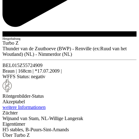
Hengsthaltung
Turbo Z
Thunder van de Zuuthoeve (BWP)
-
Renville (ex:Ruud van het
Woutland) (NL)
-
Nimmerdor (NL)
BEL015Z55724909
Braun
|
168cm
|
*17.07.2009
|
WFFS Status:
negativ
Röntgenbilder-Status
Akzeptabel
weitere Informationen
Züchter
Wijnand van Stam, NL-Willige Langerak
Eigentümer
H5 stables, B-Puurs-Sint-Amands
Über Turbo Z