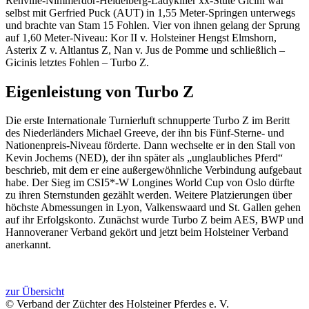
Renville-Nimmerdor-Heidelberg-Ladykiller xx-Stute Gicini war
selbst mit Gerfried Puck (AUT) in 1,55 Meter-Springen unterwegs
und brachte van Stam 15 Fohlen. Vier von ihnen gelang der Sprung
auf 1,60 Meter-Niveau: Kor II v. Holsteiner Hengst Elmshorn,
Asterix Z v. Altlantus Z, Nan v. Jus de Pomme und schließlich –
Gicinis letztes Fohlen – Turbo Z.
Eigenleistung von Turbo Z
Die erste Internationale Turnierluft schnupperte Turbo Z im Beritt
des Niederländers Michael Greeve, der ihn bis Fünf-Sterne- und
Nationenpreis-Niveau förderte. Dann wechselte er in den Stall von
Kevin Jochems (NED), der ihn später als „unglaubliches Pferd“
beschrieb, mit dem er eine außergewöhnliche Verbindung aufgebaut
habe. Der Sieg im CSI5*-W Longines World Cup von Oslo dürfte
zu ihren Sternstunden gezählt werden. Weitere Platzierungen über
höchste Abmessungen in Lyon, Valkenswaard und St. Gallen gehen
auf ihr Erfolgskonto. Zunächst wurde Turbo Z beim AES, BWP und
Hannoveraner Verband gekört und jetzt beim Holsteiner Verband
anerkannt.
zur Übersicht
© Verband der Züchter des Holsteiner Pferdes e. V.