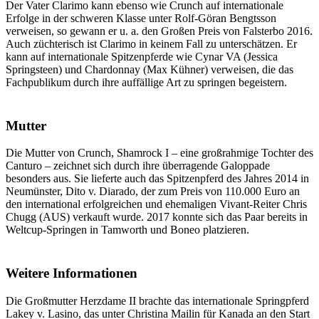
Der Vater Clarimo kann ebenso wie Crunch auf internationale
Erfolge in der schweren Klasse unter Rolf-Göran Bengtsson
verweisen, so gewann er u. a. den Großen Preis von Falsterbo 2016.
Auch züchterisch ist Clarimo in keinem Fall zu unterschätzen. Er
kann auf internationale Spitzenpferde wie Cynar VA (Jessica
Springsteen) und Chardonnay (Max Kühner) verweisen, die das
Fachpublikum durch ihre auffällige Art zu springen begeistern.
Mutter
Die Mutter von Crunch, Shamrock I – eine großrahmige Tochter des
Canturo – zeichnet sich durch ihre überragende Galoppade
besonders aus. Sie lieferte auch das Spitzenpferd des Jahres 2014 in
Neumünster, Dito v. Diarado, der zum Preis von 110.000 Euro an
den international erfolgreichen und ehemaligen Vivant-Reiter Chris
Chugg (AUS) verkauft wurde. 2017 konnte sich das Paar bereits in
Weltcup-Springen in Tamworth und Boneo platzieren.
Weitere Informationen
Die Großmutter Herzdame II brachte das internationale Springpferd
Lakey v. Lasino, das unter Christina Mailin für Kanada an den Start