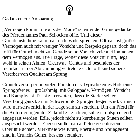
Gedanken zur Anpaarung
„Vermögen kommt nie aus der Mode“ ist einer der Grundgedanken
des Pferdemannes Paul Schockemöhle. Und dieser
Grundeinstellung kann man nicht widersprechen. Oftmals ist großes
Vermögen auch mit weniger Vorsicht und Respekt gepaart, doch das
trifft für Crunch nicht zu. Gerade seine Vorsicht zeichnet ihn neben
dem Vermögen aus. Die Frage, woher diese Vorsicht rührt, liegt
wohl in seinen Ahnen. Clearway, Cantus und besonders der
mehrfach in der Abstammung vertretene Caletto II sind sichere
Vererber von Qualität am Sprung.
Crunch verkörpert in vielen Punkten das Typische eines Holsteiner
Springpferdes – großrahmig, mit Galoppade, Vermögen, Vorsicht
und Kampfgeist. Es ist zu erwarten, dass die Stärke seiner
Vererbung ganz klar im Schwerpunkt Springen liegen wird. Crunch
wird nur schwerlich in der Lage sein zu veredeln. Um ein Pferd für
die Anforderungen der Zukunft zu züchten, sollte er entsprechend
angepaart werden. Edle, jedoch nicht zu kurzbeinige Stuten sollten
ausgesucht werden. Ebenso sollte man auf eine geschlossene
Oberlinie achten. Merkmale wie Kraft, Energie und Springtalent
sind in Crunchs Genen bestens verankert.