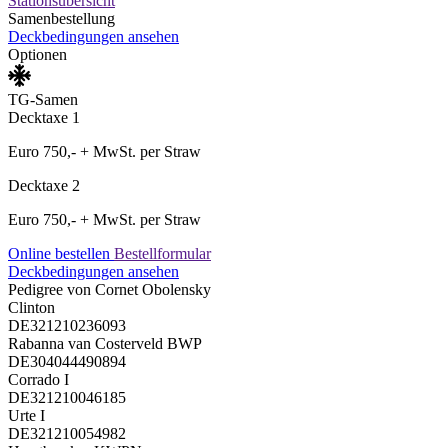
Stationsübersicht
Samenbestellung
Deckbedingungen ansehen
Optionen
TG-Samen
Decktaxe 1
Euro 750,- + MwSt. per Straw
Decktaxe 2
Euro 750,- + MwSt. per Straw
Online bestellen
Bestellformular
Deckbedingungen ansehen
Pedigree von Cornet Obolensky
Clinton
DE321210236093
Rabanna van Costerveld BWP
DE304044490894
Corrado I
DE321210046185
Urte I
DE321210054982