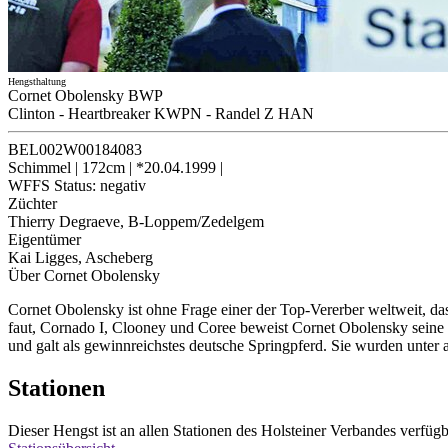
Hengsthaltung
Cornet Obolensky BWP
Clinton
-
Heartbreaker KWPN
-
Randel Z HAN
BEL002W00184083
Schimmel
|
172cm
|
*20.04.1999
|
WFFS Status:
negativ
Züchter
Thierry Degraeve, B-Loppem/Zedelgem
Eigentümer
Kai Ligges, Ascheberg
Über Cornet Obolensky
Cornet Obolensky ist ohne Frage einer der Top-Vererber weltweit, 
faut, Cornado I, Clooney und Coree beweist Cornet Obolensky seine 
und galt als gewinnreichstes deutsche Springpferd. Sie wurden unter
Stationen
Dieser Hengst ist an allen Stationen des Holsteiner Verbandes verfügba