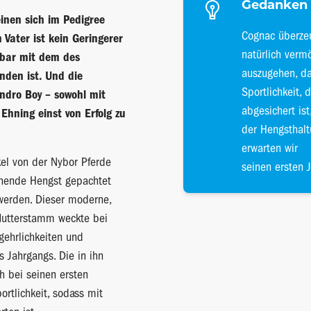
Gedanken 
inen sich im Pedigree
Cognac überze
 Vater ist kein Geringerer
natürlich verm
nbar mit dem des
auszugehen, da
den ist. Und die
Sportlichkeit, 
ndro Boy – sowohl mit
abgesichert is
Ehning einst von Erfolg zu
der Hengsthal
erwarten wir
el von der Nybor Pferde
seinen ersten 
chende Hengst gepachtet
 werden. Dieser moderne,
Mutterstamm weckte bei
ehrlichkeiten und
s Jahrgangs. Die in ihn
h bei seinen ersten
rtlichkeit, sodass mit