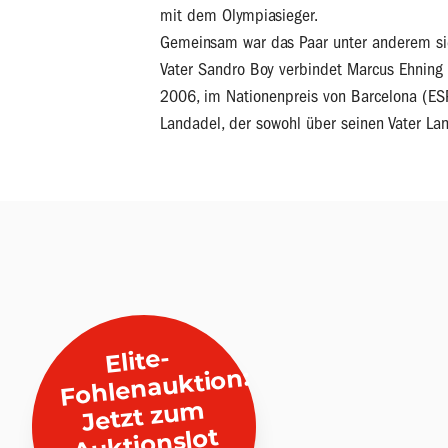
mit dem Olympiasieger.
Gemeinsam war das Paar unter anderem sie
Vater Sandro Boy verbindet Marcus Ehning s
2006, im Nationenpreis von Barcelona (ESP
Landadel, der sowohl über seinen Vater Land
Elite-
Jetzt zu
Fohlenauktion:
m
Auktionslot