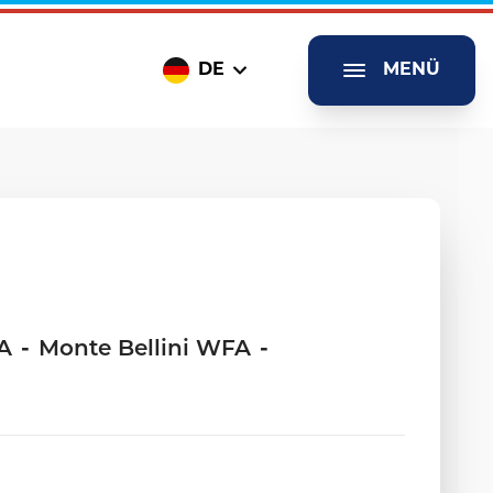
DE
MENÜ
A
-
Monte Bellini WFA
-