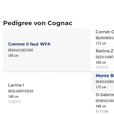
Pedigree von Cognac
Cornet 
BEL002W001
172 cm
Comme il faut WFA
DE441411627205
Ratina 
165 cm
DE33131687
169 cm
7777777
Monte B
DE44141093
Larina I
170 cm
DE421000733518
O-Sabrin
168 cm
DE38181100
7776777
168 cm
8777788