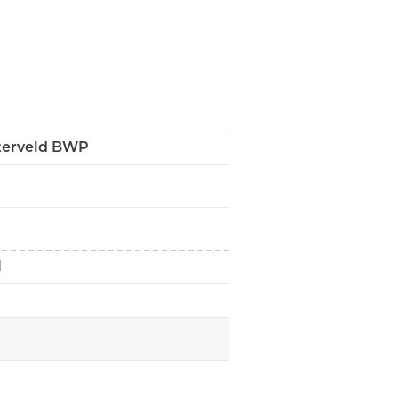
terveld BWP
N