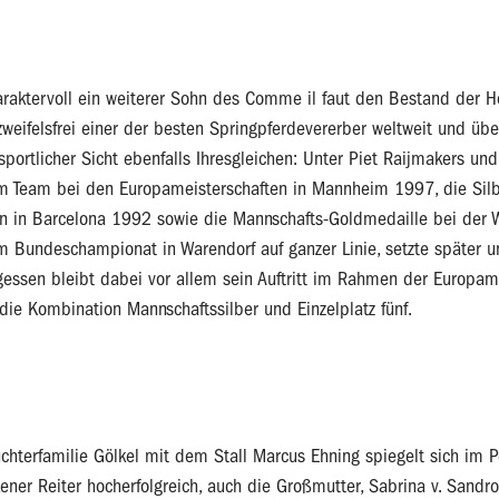
araktervoll ein weiterer Sohn des Comme il faut den Bestand der 
zweifelsfrei einer der besten Springpferdevererber weltweit und ü
 sportlicher Sicht ebenfalls Ihresgleichen: Unter Piet Raijmakers 
m Team bei den Europameisterschaften in Mannheim 1997, die Silbe
n in Barcelona 1992 sowie die Mannschafts-Goldmedaille bei der
m Bundeschampionat in Warendorf auf ganzer Linie, setzte später u
ergessen bleibt dabei vor allem sein Auftritt im Rahmen der Europa
ch die Kombination Mannschaftssilber und Einzelplatz fünf.
chterfamilie Gölkel mit dem Stall Marcus Ehning spiegelt sich im P
ner Reiter hocherfolgreich, auch die Großmutter, Sabrina v. Sandro