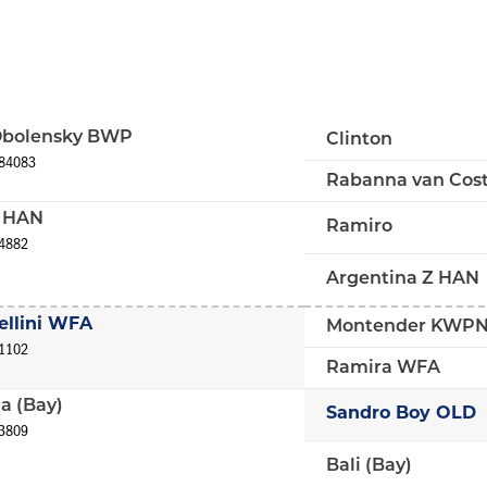
Obolensky BWP
Clinton
84083
Rabanna van Cos
Z HAN
Ramiro
4882
Argentina Z HAN
ellini WFA
Montender KWP
1102
Ramira WFA
a (Bay)
Sandro Boy OLD
3809
Bali (Bay)