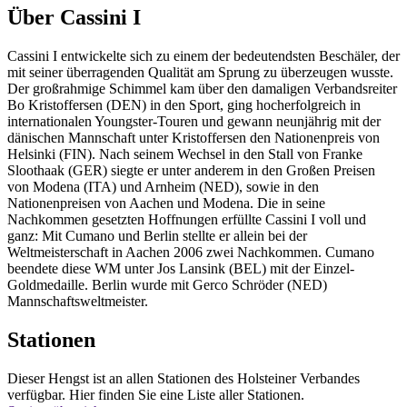
Über Cassini I
Cassini I entwickelte sich zu einem der bedeutendsten Beschäler, der
mit seiner überragenden Qualität am Sprung zu überzeugen wusste.
Der großrahmige Schimmel kam über den damaligen Verbandsreiter
Bo Kristoffersen (DEN) in den Sport, ging hocherfolgreich in
internationalen Youngster-Touren und gewann neunjährig mit der
dänischen Mannschaft unter Kristoffersen den Nationenpreis von
Helsinki (FIN). Nach seinem Wechsel in den Stall von Franke
Sloothaak (GER) siegte er unter anderem in den Großen Preisen
von Modena (ITA) und Arnheim (NED), sowie in den
Nationenpreisen von Aachen und Modena. Die in seine
Nachkommen gesetzten Hoffnungen erfüllte Cassini I voll und
ganz: Mit Cumano und Berlin stellte er allein bei der
Weltmeisterschaft in Aachen 2006 zwei Nachkommen. Cumano
beendete diese WM unter Jos Lansink (BEL) mit der Einzel-
Goldmedaille. Berlin wurde mit Gerco Schröder (NED)
Mannschaftsweltmeister.
Stationen
Dieser Hengst ist an allen Stationen des Holsteiner Verbandes
verfügbar. Hier finden Sie eine Liste aller Stationen.