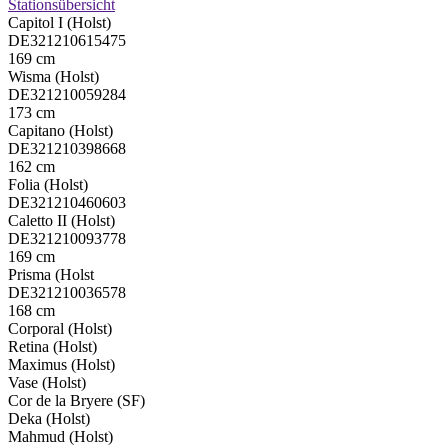
Stationsübersicht
Capitol I (Holst)
DE321210615475
169 cm
Wisma (Holst)
DE321210059284
173 cm
Capitano (Holst)
DE321210398668
162 cm
Folia (Holst)
DE321210460603
Caletto II (Holst)
DE321210093778
169 cm
Prisma (Holst
DE321210036578
168 cm
Corporal (Holst)
Retina (Holst)
Maximus (Holst)
Vase (Holst)
Cor de la Bryere (SF)
Deka (Holst)
Mahmud (Holst)