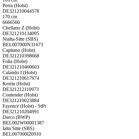
Perra (Holst)
DE321210044578
170 cm
6666566
Chellano Z (Holst)
DE321210134095
Nialta-Sitte (SBS)
BEL007000N31673
Capitano (Holst)
DE321210398668
Folia (Holst)
DE321210460603
Calando I (Holst)
DE321210617974
Kerrin (Holst)
DE321212110973
Contender (Holst)
DE321210023884
Fayence (Holst) - StPr
DE321210204991
Darco (BWP)
BEL002W00001387
Ialta Sitte (SBS)
BEL007000I26910