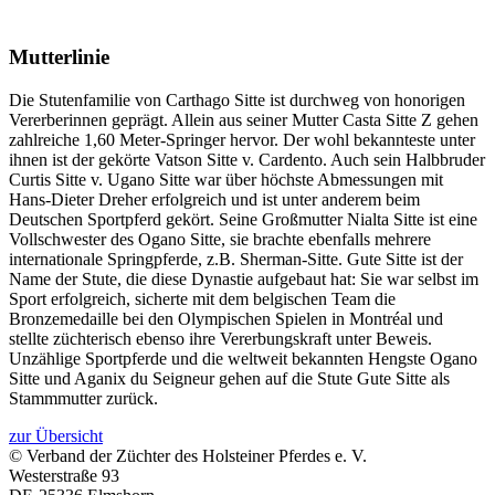
Mutterlinie
Die Stutenfamilie von Carthago Sitte ist durchweg von honorigen
Vererberinnen geprägt. Allein aus seiner Mutter Casta Sitte Z gehen
zahlreiche 1,60 Meter-Springer hervor. Der wohl bekannteste unter
ihnen ist der gekörte Vatson Sitte v. Cardento. Auch sein Halbbruder
Curtis Sitte v. Ugano Sitte war über höchste Abmessungen mit
Hans-Dieter Dreher erfolgreich und ist unter anderem beim
Deutschen Sportpferd gekört. Seine Großmutter Nialta Sitte ist eine
Vollschwester des Ogano Sitte, sie brachte ebenfalls mehrere
internationale Springpferde, z.B. Sherman-Sitte. Gute Sitte ist der
Name der Stute, die diese Dynastie aufgebaut hat: Sie war selbst im
Sport erfolgreich, sicherte mit dem belgischen Team die
Bronzemedaille bei den Olympischen Spielen in Montréal und
stellte züchterisch ebenso ihre Vererbungskraft unter Beweis.
Unzählige Sportpferde und die weltweit bekannten Hengste Ogano
Sitte und Aganix du Seigneur gehen auf die Stute Gute Sitte als
Stammmutter zurück.
zur Übersicht
© Verband der Züchter des Holsteiner Pferdes e. V.
Westerstraße 93