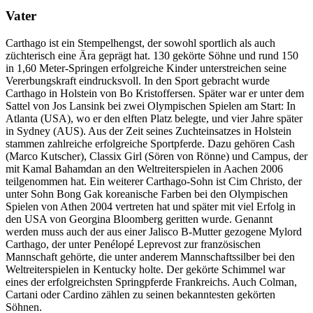
Vater
Carthago ist ein Stempelhengst, der sowohl sportlich als auch
züchterisch eine Ära geprägt hat. 130 gekörte Söhne und rund 150
in 1,60 Meter-Springen erfolgreiche Kinder unterstreichen seine
Vererbungskraft eindrucksvoll. In den Sport gebracht wurde
Carthago in Holstein von Bo Kristoffersen. Später war er unter dem
Sattel von Jos Lansink bei zwei Olympischen Spielen am Start: In
Atlanta (USA), wo er den elften Platz belegte, und vier Jahre später
in Sydney (AUS). Aus der Zeit seines Zuchteinsatzes in Holstein
stammen zahlreiche erfolgreiche Sportpferde. Dazu gehören Cash
(Marco Kutscher), Classix Girl (Sören von Rönne) und Campus, der
mit Kamal Bahamdan an den Weltreiterspielen in Aachen 2006
teilgenommen hat. Ein weiterer Carthago-Sohn ist Cim Christo, der
unter Sohn Bong Gak koreanische Farben bei den Olympischen
Spielen von Athen 2004 vertreten hat und später mit viel Erfolg in
den USA von Georgina Bloomberg geritten wurde. Genannt
werden muss auch der aus einer Jalisco B-Mutter gezogene Mylord
Carthago, der unter Penélopé Leprevost zur französischen
Mannschaft gehörte, die unter anderem Mannschaftssilber bei den
Weltreiterspielen in Kentucky holte. Der gekörte Schimmel war
eines der erfolgreichsten Springpferde Frankreichs. Auch Colman,
Cartani oder Cardino zählen zu seinen bekanntesten gekörten
Söhnen.