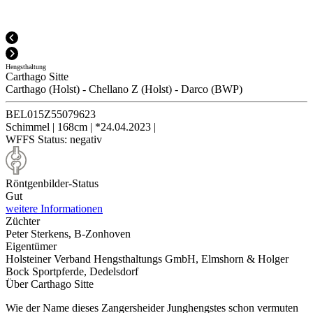
Hengsthaltung
Carthago Sitte
Carthago (Holst)
-
Chellano Z (Holst)
-
Darco (BWP)
BEL015Z55079623
Schimmel
|
168cm
|
*24.04.2023
|
WFFS Status:
negativ
Röntgenbilder-Status
Gut
weitere Informationen
Züchter
Peter Sterkens, B-Zonhoven
Eigentümer
Holsteiner Verband Hengsthaltungs GmbH, Elmshorn & Holger
Bock Sportpferde, Dedelsdorf
Über Carthago Sitte
Wie der Name dieses Zangersheider Junghengstes schon vermuten