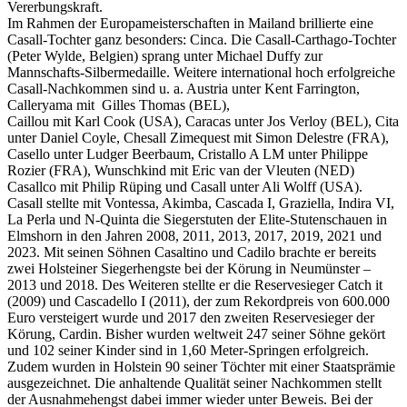
Vererbungskraft.
Im Rahmen der Europameisterschaften in Mailand brillierte eine
Casall-Tochter ganz besonders: Cinca. Die Casall-Carthago-Tochter
(Peter Wylde, Belgien) sprang unter Michael Duffy zur
Mannschafts-Silbermedaille. Weitere international hoch erfolgreiche
Casall-Nachkommen sind u. a. Austria unter Kent Farrington,
Calleryama mit Gilles Thomas (BEL),
Caillou mit Karl Cook (USA), Caracas unter Jos Verloy (BEL), Cita
unter Daniel Coyle, Chesall Zimequest mit Simon Delestre (FRA),
Casello unter Ludger Beerbaum, Cristallo A LM unter Philippe
Rozier (FRA), Wunschkind mit Eric van der Vleuten (NED)
Casallco mit Philip Rüping und Casall unter Ali Wolff (USA).
Casall stellte mit Vontessa, Akimba, Cascada I, Graziella, Indira VI,
La Perla und N-Quinta die Siegerstuten der Elite-Stutenschauen in
Elmshorn in den Jahren 2008, 2011, 2013, 2017, 2019, 2021 und
2023. Mit seinen Söhnen Casaltino und Cadilo brachte er bereits
zwei Holsteiner Siegerhengste bei der Körung in Neumünster –
2013 und 2018. Des Weiteren stellte er die Reservesieger Catch it
(2009) und Cascadello I (2011), der zum Rekordpreis von 600.000
Euro versteigert wurde und 2017 den zweiten Reservesieger der
Körung, Cardin. Bisher wurden weltweit 247 seiner Söhne gekört
und 102 seiner Kinder sind in 1,60 Meter-Springen erfolgreich.
Zudem wurden in Holstein 90 seiner Töchter mit einer Staatsprämie
ausgezeichnet. Die anhaltende Qualität seiner Nachkommen stellt
der Ausnahmehengst dabei immer wieder unter Beweis. Bei der