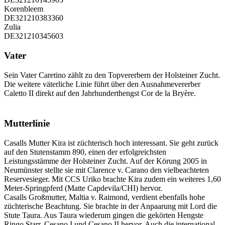
Korenbleem
DE321210383360
Zulia
DE321210345603
Vater
Sein Vater Caretino zählt zu den Topvererbern der Holsteiner Zucht.
Die weitere väterliche Linie führt über den Ausnahmevererber
Caletto II direkt auf den Jahrhunderthengst Cor de la Bryère.
Mutterlinie
Casalls Mutter Kira ist züchterisch hoch interessant. Sie geht zurück
auf den Stutenstamm 890, einen der erfolgreichsten
Leistungsstämme der Holsteiner Zucht. Auf der Körung 2005 in
Neumünster stellte sie mit Clarence v. Carano den vielbeachteten
Reservesieger. Mit CCS Uriko brachte Kira zudem ein weiteres 1,60
Meter-Springpferd (Matte Capdevila/CHI) hervor.
Casalls Großmutter, Maltia v. Raimond, verdient ebenfalls hohe
züchterische Beachtung. Sie brachte in der Anpaarung mit Lord die
Stute Taura. Aus Taura wiederum gingen die gekörten Hengste
Ringo Starr, Cesano I und Cesano II hervor. Auch die international