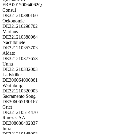
FRA00150064062Q
Consul
DE321210380160
Oekonomie
DE321216298702
Marinus
DE321210388964
Nachtbluete
DE321210353703
Aldato
DE321210377658
Unna
DE321210332003
Ladykiller
DE306064000861
Warthburg
DE321210320903
Sacramento Song
DE306065190167
Griet
DE321210514470
Ramzes AA
DE308080402837
Infra
DE321210145903