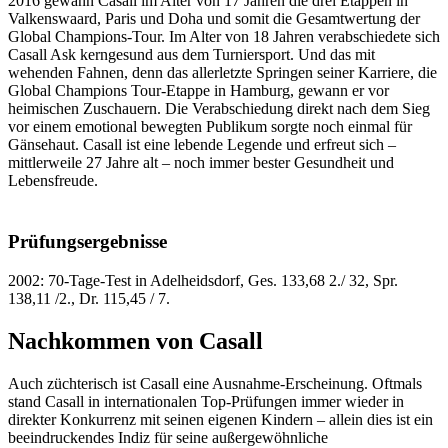
2016 gewann Casall im Alter von 17 Jahren die drei Etappen in
Valkenswaard, Paris und Doha und somit die Gesamtwertung der
Global Champions-Tour. Im Alter von 18 Jahren verabschiedete sich
Casall Ask kerngesund aus dem Turniersport. Und das mit
wehenden Fahnen, denn das allerletzte Springen seiner Karriere, die
Global Champions Tour-Etappe in Hamburg, gewann er vor
heimischen Zuschauern. Die Verabschiedung direkt nach dem Sieg
vor einem emotional bewegten Publikum sorgte noch einmal für
Gänsehaut. Casall ist eine lebende Legende und erfreut sich –
mittlerweile 27 Jahre alt – noch immer bester Gesundheit und
Lebensfreude.
Prüfungsergebnisse
2002: 70-Tage-Test in Adelheidsdorf, Ges. 133,68 2./ 32, Spr.
138,11 /2., Dr. 115,45 / 7.
Nachkommen von Casall
Auch züchterisch ist Casall eine Ausnahme-Erscheinung. Oftmals
stand Casall in internationalen Top-Prüfungen immer wieder in
direkter Konkurrenz mit seinen eigenen Kindern – allein dies ist ein
beeindruckendes Indiz für seine außergewöhnliche