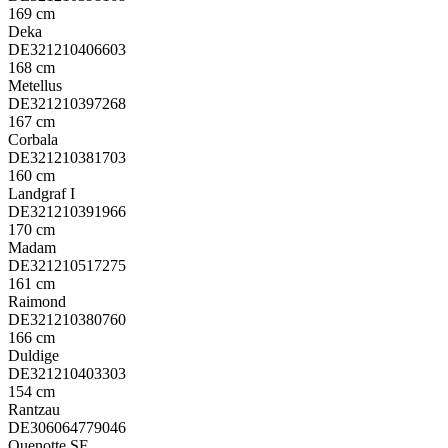
169 cm
Deka
DE321210406603
168 cm
Metellus
DE321210397268
167 cm
Corbala
DE321210381703
160 cm
Landgraf I
DE321210391966
170 cm
Madam
DE321210517275
161 cm
Raimond
DE321210380760
166 cm
Duldige
DE321210403303
154 cm
Rantzau
DE306064779046
Quenotte SF