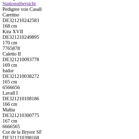
Stationsübersicht
Pedigree von Casall
Caretino
DE321210242583
168 cm
Kira XVII
DE321210249895
170 cm
7765878
Caletto II
DE321210093778
169 cm
Isidor
DE321210038272
165 cm
6566656
Lavall I
DE321210108186
166 cm
Maltia
DE321210300775
167 cm
6666565
Cor de la Bryere SF
DE321210398168