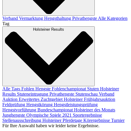
Verband
Vermarktung
Hengsthaltung
Privathengste
Alle Kategorien
Tag
Holsteiner Results
Alle Tags
Fohlen
Hengste
Fohlenchampionat
Stuten
Holsteiner
Results
Stuteneintragung
Privathengste
Stutenschau
Verband
Auktion
Erweitertes Zuchtgebiet
Holsteiner Frühjahrsauktion
Feldprüfung
Hengstkörung
Hengstleistungsprüfung
Hengstvorführung
Bundeschampionat
Holsteiner des Monats
Junghengste
Olympische Spiele 2021
Sportergebnisse
Stellenausschreibung
Holsteiner Pferdetage
Körergebnisse
Turnier
Für Ihre Auswahl haben wir leider keine Ergebnisse.