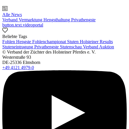
Alle News
Verband
Vermarktung
Hengsthaltung
Privathengste
button.text.videoportal
Beliebte Tags
Fohlen
Hengste
Fohlenchampionat
Stuten
Holsteiner Results
Stuteneintragung
Privathengste
Stutenschau
Verband
Auktion
© Verband der Züchter des Holsteiner Pferdes e. V.
Westerstraße 93
DE-25336 Elmshorn
+49 4121 4979-0