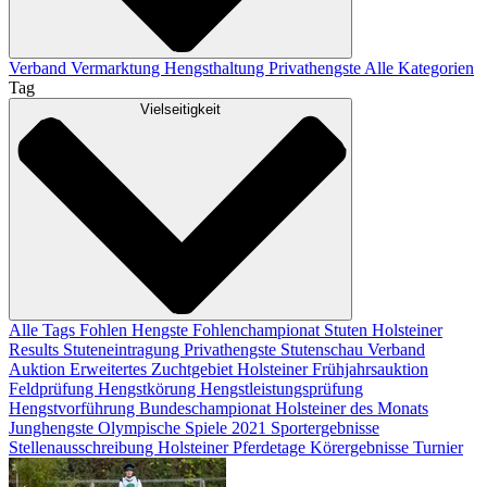
Verband
Vermarktung
Hengsthaltung
Privathengste
Alle Kategorien
Tag
Vielseitigkeit
Alle Tags
Fohlen
Hengste
Fohlenchampionat
Stuten
Holsteiner
Results
Stuteneintragung
Privathengste
Stutenschau
Verband
Auktion
Erweitertes Zuchtgebiet
Holsteiner Frühjahrsauktion
Feldprüfung
Hengstkörung
Hengstleistungsprüfung
Hengstvorführung
Bundeschampionat
Holsteiner des Monats
Junghengste
Olympische Spiele 2021
Sportergebnisse
Stellenausschreibung
Holsteiner Pferdetage
Körergebnisse
Turnier