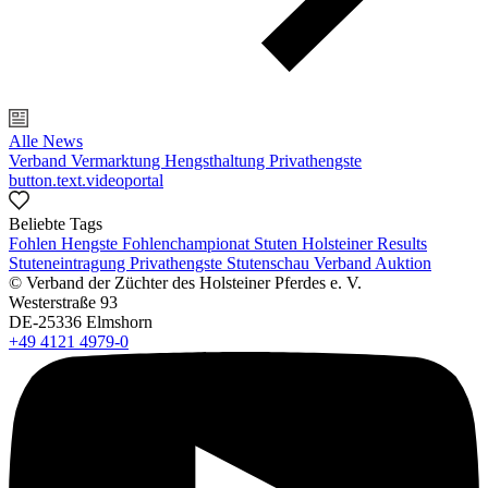
Alle News
Verband
Vermarktung
Hengsthaltung
Privathengste
button.text.videoportal
Beliebte Tags
Fohlen
Hengste
Fohlenchampionat
Stuten
Holsteiner Results
Stuteneintragung
Privathengste
Stutenschau
Verband
Auktion
© Verband der Züchter des Holsteiner Pferdes e. V.
Westerstraße 93
DE-25336 Elmshorn
+49 4121 4979-0