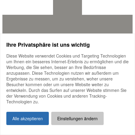
Ihre Privatsphäre ist uns wichtig
Im Rahmen des R&#43;V Holsteiner Landesfohlenchampionats hält
die Holsteiner
Diese Website verwendet Cookies und Targeting Technologien
mehr anzeigen
um Ihnen ein besseres Internet-Erlebnis zu ermöglichen und die
Werbung, die Sie sehen, besser an Ihre Bedürfnisse
Im Rahmen des R+V Holsteiner Landesfohlenchampionats hält die
anzupassen. Diese Technologien nutzen wir außerdem um
Holsteiner Zucht- und Sportförderung e.V. am Samstag, den
Ergebnisse zu messen, um zu verstehen, woher unsere
15.08.2026
Besucher kommen oder um unsere Website weiter zu
ihre
Jahreshauptversammlung 2026
ab.
entwickeln. Durch das Surfen auf unserer Website stimmen Sie
Sie findet
um 12 Uhr im ersten Obergeschoss der Fritz-
der Verwendung von Cookies und anderen Tracking-
Thiedemann-Halle
statt. Aktuelle Projekte werden vorgestellt und
Technologien zu.
die Vorhaben für die Zukunft diskutiert.
Herzlich willkommen sind alle, die sich dem Holsteiner Pferd
Alle akzeptieren
Einstellungen ändern
verbunden fühlen.
verband