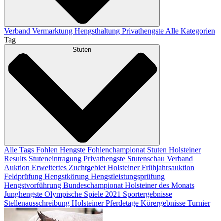
Verband
Vermarktung
Hengsthaltung
Privathengste
Alle Kategorien
Tag
Stuten
Alle Tags
Fohlen
Hengste
Fohlenchampionat
Stuten
Holsteiner
Results
Stuteneintragung
Privathengste
Stutenschau
Verband
Auktion
Erweitertes Zuchtgebiet
Holsteiner Frühjahrsauktion
Feldprüfung
Hengstkörung
Hengstleistungsprüfung
Hengstvorführung
Bundeschampionat
Holsteiner des Monats
Junghengste
Olympische Spiele 2021
Sportergebnisse
Stellenausschreibung
Holsteiner Pferdetage
Körergebnisse
Turnier