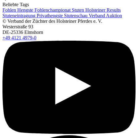
Beliebte Tags
Fohlen
Hengste
Fohlenchampionat
Stuten
Holsteiner Results
Stuteneintragung
Privathengste
Stutenschau
Verband
Auktion
© Verband der Züchter des Holsteiner Pferdes e. V.
Westerstraße 93
DE-25336 Elmshorn
+49 4121 4979-0