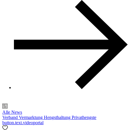
Alle News
Verband
Vermarktung
Hengsthaltung
Privathengste
button.text.videoportal