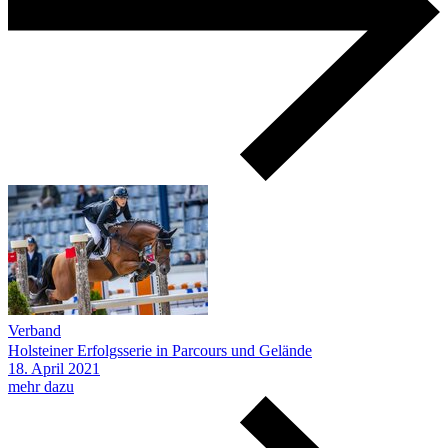
Verband
Holsteiner Erfolgsserie in Parcours und Gelände
18.
April
2021
mehr dazu