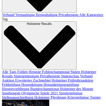
Verband
Vermarktung
Hengsthaltung
Privathengste
Alle Kategorien
Tag
Holsteiner Results
Alle Tags
Fohlen
Hengste
Fohlenchampionat
Stuten
Holsteiner
Results
Stuteneintragung
Privathengste
Stutenschau
Verband
Auktion
Erweitertes Zuchtgebiet
Holsteiner Frühjahrsauktion
Feldprüfung
Hengstkörung
Hengstleistungsprüfung
Hengstvorführung
Bundeschampionat
Holsteiner des Monats
Junghengste
Olympische Spiele 2021
Sportergebnisse
Stellenausschreibung
Holsteiner Pferdetage
Körergebnisse
Turnier