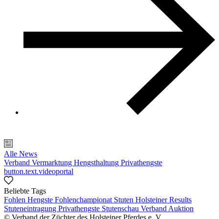
Alle News
Verband
Vermarktung
Hengsthaltung
Privathengste
button.text.videoportal
Beliebte Tags
Fohlen
Hengste
Fohlenchampionat
Stuten
Holsteiner Results
Stuteneintragung
Privathengste
Stutenschau
Verband
Auktion
© Verband der Züchter des Holsteiner Pferdes e. V.