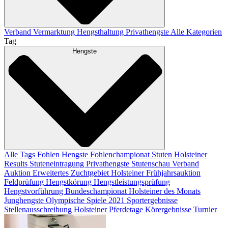
Verband
Vermarktung
Hengsthaltung
Privathengste
Alle Kategorien
Tag
Hengste
Alle Tags
Fohlen
Hengste
Fohlenchampionat
Stuten
Holsteiner
Results
Stuteneintragung
Privathengste
Stutenschau
Verband
Auktion
Erweitertes Zuchtgebiet
Holsteiner Frühjahrsauktion
Feldprüfung
Hengstkörung
Hengstleistungsprüfung
Hengstvorführung
Bundeschampionat
Holsteiner des Monats
Junghengste
Olympische Spiele 2021
Sportergebnisse
Stellenausschreibung
Holsteiner Pferdetage
Körergebnisse
Turnier